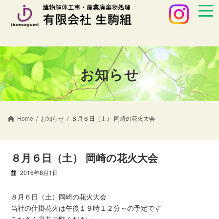
コ
ナ
ン
ビ
テ
ゲ
ン
ー
ツ
シ
へ
ョ
ス
ン
お知らせ
キ
に
ッ
移
プ
動
Home
お知らせ
８月６日（土） 岡崎の花火大会
８月６日（土） 岡崎の花火大会
2016年8月1日
８月６日（土）岡崎の花火大会
当社の仕掛花火は午後１９時１２分～の予定です