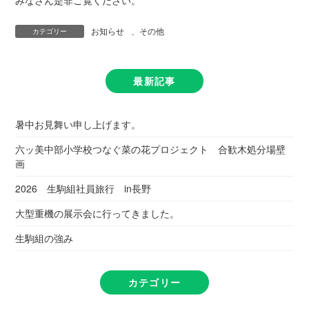
みなさん是非ご覧ください。
お知らせ
、
その他
カテゴリー
最新記事
暑中お見舞い申し上げます。
六ッ美中部小学校つなぐ菜の花プロジェクト 合歓木処分場壁
画
2026 生駒組社員旅行 in長野
大型重機の展示会に行ってきました。
生駒組の強み
カテゴリー