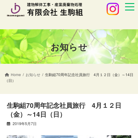
コ
ナ
ン
ビ
テ
ゲ
ン
ー
ツ
シ
へ
ョ
ス
ン
お知らせ
キ
に
ッ
移
プ
動
Home
お知らせ
生駒組70周年記念社員旅行 4月１２日（金）～14日
（日）
生駒組70周年記念社員旅行 4月１２日
（金）～14日（日）
2019年5月7日